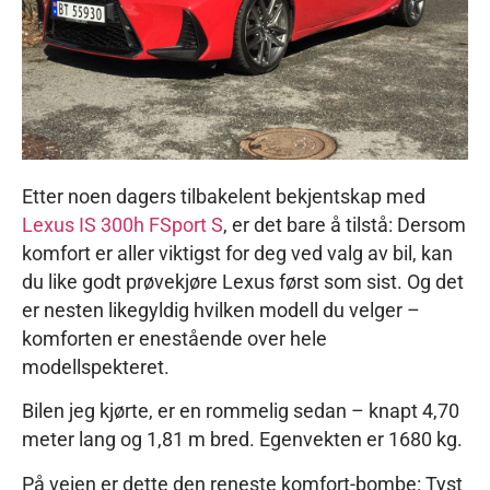
Etter noen dagers tilbakelent bekjentskap med
Lexus IS 300h FSport S
, er det bare å tilstå: Dersom
komfort er aller viktigst for deg ved valg av bil, kan
du like godt prøvekjøre Lexus først som sist. Og det
er nesten likegyldig hvilken modell du velger –
komforten er enestående over hele
modellspekteret.
Bilen jeg kjørte, er en rommelig sedan – knapt 4,70
meter lang og 1,81 m bred. Egenvekten er 1680 kg.
På veien er dette den reneste komfort-bombe: Tyst