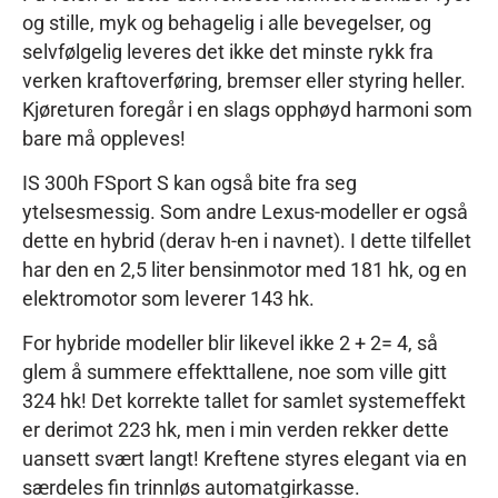
og stille, myk og behagelig i alle bevegelser, og
selvfølgelig leveres det ikke det minste rykk fra
verken kraftoverføring, bremser eller styring heller.
Kjøreturen foregår i en slags opphøyd harmoni som
bare må oppleves!
IS 300h FSport S kan også bite fra seg
ytelsesmessig. Som andre Lexus-modeller er også
dette en hybrid (derav h-en i navnet). I dette tilfellet
har den en 2,5 liter bensinmotor med 181 hk, og en
elektromotor som leverer 143 hk.
For hybride modeller blir likevel ikke 2 + 2= 4, så
glem å summere effekttallene, noe som ville gitt
324 hk! Det korrekte tallet for samlet systemeffekt
er derimot 223 hk, men i min verden rekker dette
uansett svært langt! Kreftene styres elegant via en
særdeles fin trinnløs automatgirkasse.