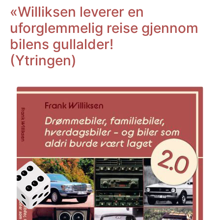
«Williksen leverer en
uforglemmelig reise gjennom
bilens gullalder!
(Ytringen)